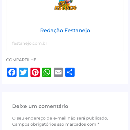
Redação Festanejo
festanejo.com.br
COMPARTILHE
F
T
Pi
W
E
S
a
w
n
h
m
h
c
it
te
at
ai
ar
e
te
r
s
l
e
Deixe um comentário
b
r
e
A
o
st
p
O seu endereço de e-mail não será publicado.
Campos obrigatórios são marcados com
*
o
p