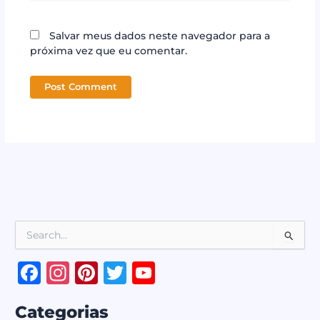
Salvar meus dados neste navegador para a
próxima vez que eu comentar.
P
e
s
F
In
Pi
T
Y
q
a
st
n
w
o
u
i
Categorias
c
a
te
it
u