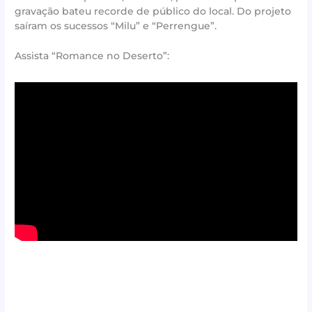
gravação bateu recorde de público do local. Do projeto
saíram os sucessos “Milu” e “Perrengue”.
Assista “Romance no Deserto”: