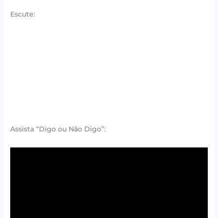
Escute:
Assista “Digo ou Não Digo”: