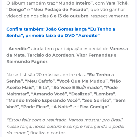
O álbum também traz
“Mundo Inteiro”,
com
Yara Tchê
,
“Dengo”
e
“Meu Pedaço de Pecado”
, que vão ganhar
videoclipe nos dias
6 e 13 de outubro
, respectivamente.
Confira também: João Gomes lança “Eu Tenho a
Senha”, primeira faixa do DVD “Acredite”
“Acredite”
ainda tem participação especial de
Vanessa
da Mata
,
Tarcísio do Acordeon
,
Vitor Fernandes
e
Raimundo Fagner
.
Na setlist são 20 músicas, entre elas:
“Eu Tenho a
Senha”
,
“Meu Cafofo”
,
“Você Que Me Mudou”
,
“Não
Aceito Mais”
,
“Eita”
,
“Só Você E Eu/Amado”
,
“Pode
Maltratar”
,
“Amando Você”
,
“Deslizes”
,
“Lembra”
,
“Mundo Inteiro Esperando Você”
,
“Seu Sorriso”
,
“Sem
Você
”,
“Pode Ficar”
,
“A Noite”
e
“Fica Comigo
”.
“Estou feliz com o resultado. Vamos mostrar pro Brasil
nossa força, nossa cultura e sempre reforçando o poder
do sonho”
, finaliza o cantor.