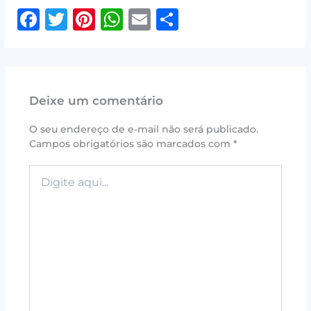
F
T
Pi
W
E
S
a
w
n
h
m
h
c
it
te
at
ai
ar
e
te
r
s
l
e
Deixe um comentário
b
r
e
A
o
st
p
O seu endereço de e-mail não será publicado.
Campos obrigatórios são marcados com
*
o
p
k
Digite
aqui...