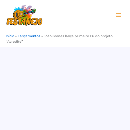
Ir
para
o
conteúdo
Início
»
Lançamentos
»
João Gomes lança primeiro EP do projeto
“Acredite”