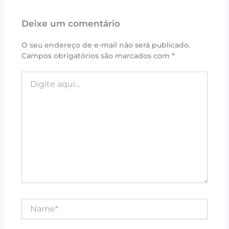
e
te
r
s
l
e
Deixe um comentário
b
r
e
A
o
st
p
O seu endereço de e-mail não será publicado.
Campos obrigatórios são marcados com
*
o
p
k
Digite
aqui...
Name*