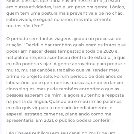
Muitas pessoas que trabalhavam nesse ramo já estão
em outras atividades, isso é um peso pra gente. Lógico,
quem tem uma postura mais preventiva e pé no chão,
sobreviverá, e seguirá no ramo; mas infelizmente
muitos não têm!”
O período sem tantas viagens ajudou no processo de
criação. “Decidi olhar também quais eram os frutos que
poderiam nascer dessa tempestade toda de 2020 e,
naturalmente, isso aconteceu dentro de estúdio, já que
eu não poderia viajar. A gente aproveitou para produzir
muito, muitas canções, trabalho que vai render meu
primeiro projeto solo. Foi um período de dois anos de
laboratório, de experimentos musicais, onde eu lancei
cinco singles, mas pude também entender o que as
pessoas esperam de mim, e agora eu tenho a resposta
na ponta da língua. Quando eu e meu irmão paramos,
eu não quis vir para o mercado imediatamente, e
esperei, estrategicamente, planejando como me
apresentaria. Em 2021, o público poderá conferir”.
Léo Chaves publicou em seu canal no YouTube um