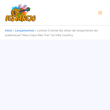
Ir
para
o
conteúdo
Início
»
Lançamentos
»
Lorena Cristine faz show de lançamento do
audiovisual “Meu Copo Não Trai” no Villa Country