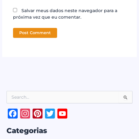
Salvar meus dados neste navegador para a
próxima vez que eu comentar.
P
e
s
F
In
Pi
T
Y
q
a
st
n
w
o
u
i
Categorias
c
a
te
it
u
s