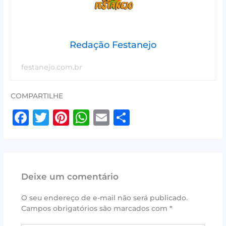
Redação Festanejo
festanejo.com.br
COMPARTILHE
F
T
Pi
W
E
S
a
w
n
h
m
h
c
it
te
at
ai
ar
e
te
r
s
l
e
Deixe um comentário
b
r
e
A
o
st
p
O seu endereço de e-mail não será publicado.
Campos obrigatórios são marcados com
*
o
p