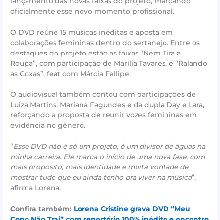
lançamento das novas faixas do projeto, marcando
oficialmente esse novo momento profissional.
O DVD reúne 15 músicas inéditas e aposta em
colaborações femininas dentro do sertanejo. Entre os
destaques do projeto estão as faixas “Nem Tira a
Roupa”, com participação de Marília Tavares, e “Ralando
as Coxas”, feat com Márcia Fellipe.
O audiovisual também contou com participações de
Luiza Martins, Mariana Fagundes e da dupla Day e Lara,
reforçando a proposta de reunir vozes femininas em
evidência no gênero.
“
Esse DVD não é só um projeto, é um divisor de águas na
minha carreira. Ele marca o início de uma nova fase, com
mais propósito, mais identidade e muita vontade de
mostrar tudo que eu ainda tenho pra viver na música
”,
afirma Lorena.
Confira também:
Lorena Cristine grava DVD “Meu
Copo Não Trai” com repertório 100% inédito e encontro