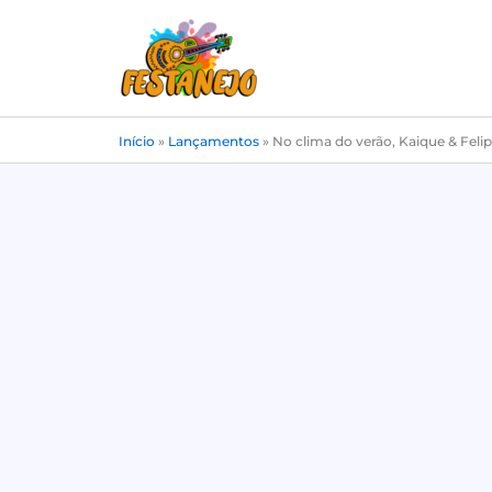
Ir
para
o
conteúdo
Início
»
Lançamentos
»
No clima do verão, Kaique & Feli