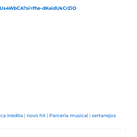
nTUs4WbCA?si=fhe-dKeidUkCrZiO
ca inédita
|
novo hit
|
Parceria musical
|
sertanejos