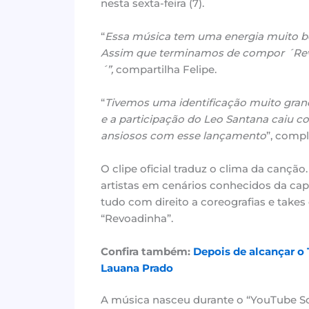
nesta sexta-feira (7).
“
Essa música tem uma energia muito b
Assim que terminamos de compor ´Rev
´”,
compartilha Felipe.
“
Tivemos uma identificação muito grand
e a participação do Leo Santana caiu c
ansiosos com esse lançamento
”, compl
O clipe oficial traduz o clima da canç
artistas em cenários conhecidos da capi
tudo com direito a coreografias e takes
“Revoadinha”.
Confira também
:
Depois de alcançar o 
Lauana Prado
A música nasceu durante o “YouTube So