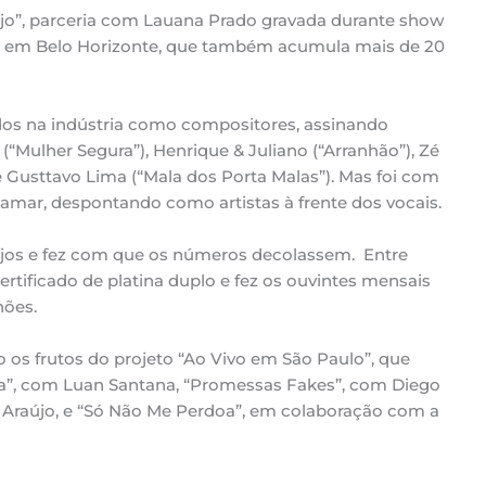
ejo”, parceria com Lauana Prado gravada durante show
rão, em Belo Horizonte, que também acumula mais de 20
dos na indústria como compositores, assinando
ulher Segura”), Henrique & Juliano (“Arranhão”), Zé
 e Gusttavo Lima (“Mala dos Porta Malas”). Mas foi com
tamar, despontando como artistas à frente dos vocais.
jos e fez com que os números decolassem. Entre
ertificado de platina duplo e fez os ouvintes mensais
hões.
os frutos do projeto “Ao Vivo em São Paulo”, que
oa”, com Luan Santana, “Promessas Fakes”, com Diego
e Araújo, e “Só Não Me Perdoa”, em colaboração com a