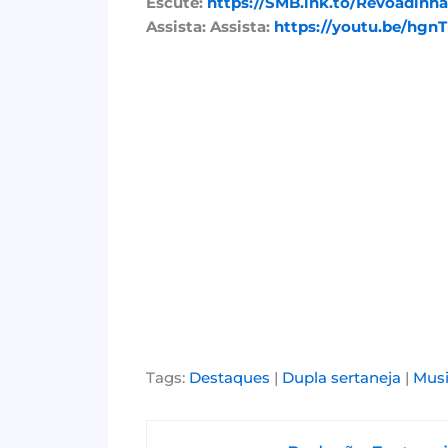
Escute:
https://SMB.lnk.to/Revoadinha
Assista: Assista:
https://youtu.be/hg
Tags:
Destaques
|
Dupla sertaneja
|
Musi