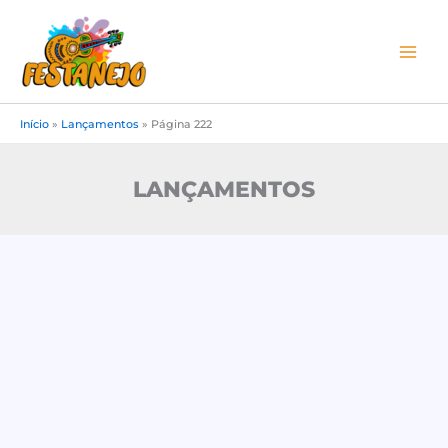
Ir
para
o
conteúdo
Início
»
Lançamentos
»
Página 222
LANÇAMENTOS