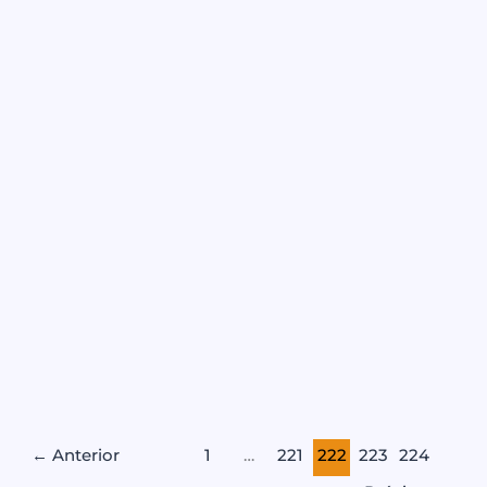
←
Anterior
1
…
221
222
223
224