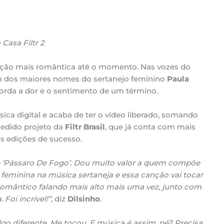
Casa Filtr 2
nção mais romântica até o momento. Nas vozes do
m dos maiores nomes do sertanejo feminino
Paula
borda a dor e o sentimento de um término.
ca digital e acaba de ter o vídeo liberado, somando
edido projeto da
Filtr Brasil
, que já conta com mais
s edições de sucesso.
 ‘Pássaro De Fogo’. Dou muito valor a quem compõe
z feminina na música sertaneja e essa canção vai tocar
romântico falando mais alto mais uma vez, junto com
Foi incrível!”,
diz
Dilsinho
.
lgo diferente. Me tocou. E música é assim, né? Precisa