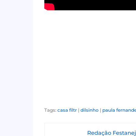
Tags:
casa filtr
|
dilsinho
|
paula fernand
Redação Festane