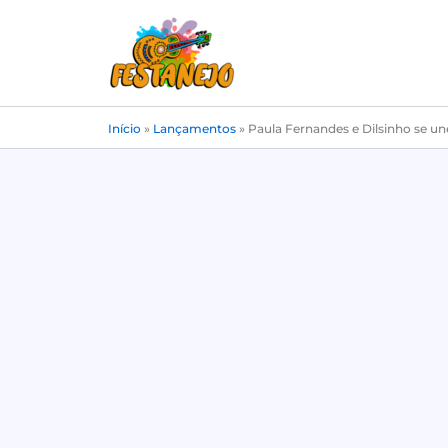
Ir
para
o
conteúdo
Início
»
Lançamentos
»
Paula Fernandes e Dilsinho se u