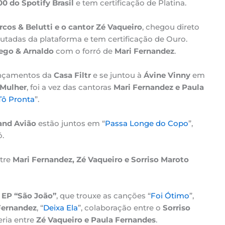
0 do Spotify Brasil
e tem certificação de Platina.
cos & Belutti e o cantor Zé Vaqueiro
, chegou direto
cutadas da plataforma e tem certificação de Ouro.
ego & Arnaldo
com o forró de
Mari Fernandez
.
lançamentos da
Casa Filtr
e se juntou à
Ávine Vinny
em
 Mulher
, foi a vez das cantoras
Mari Fernandez e Paula
Tô Pronta
”.
and Avião
estão juntos em “
Passa Longe do Copo
”,
.
ntre
Mari Fernandez, Zé Vaqueiro e Sorriso Maroto
o
EP “São João”
, que trouxe as canções “
Foi Ótimo
”,
Fernandez
, “
Deixa Ela
”, colaboração entre o
Sorriso
eria entre
Zé Vaqueiro e Paula Fernandes
.