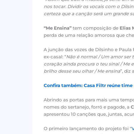
nos tocar. Dividir os vocais com o Dilsi
certeza que a canção será um grande s
“Me Ensina”
tem composição de
Elias 
perda de uma relação amorosa que che
A junção das vozes de Dilsinho e Paul
ex-casal: “
Não é normal / Um amor ser t
coração ainda procura o teu sinal / Me 
brilho desse seu olhar / Me ensina
”, diz 
Confira também: Casa Filtr reúne time 
Abrindo as portas para mais uma tempor
nomes do sertanejo, forró e pagode, a
C
apresentou 10 canções que, juntas, acu
O primeiro lançamento do projeto foi “