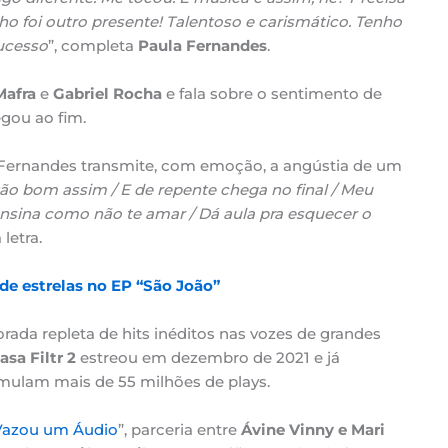
nho foi outro presente! Talentoso e carismático. Tenho
ucesso
”, completa
Paula Fernandes
.
Mafra
e
Gabriel Rocha
e fala sobre o sentimento de
gou ao fim.
a Fernandes transmite, com emoção, a angústia de um
ão bom assim / E de repente chega no final / Meu
ensina como não te amar / Dá aula pra esquecer o
a letra.
de estrelas no EP “São João”
ada repleta de hits inéditos nas vozes de grandes
asa Filtr 2
estreou em dezembro de 2021 e já
mulam mais de 55 milhões de plays.
Vazou um Áudio
”, parceria entre
Ávine Vinny e Mari