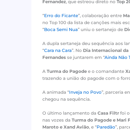
Fernandez
, que estreou direto no
Top 20
“
Erro do Ficante
”, colaboração entre
Mar
no Top 100 da lista de canções mais es
“
Boca Semi Nua
” uniu o sertanejo de
Di
A dupla sertaneja deu sequência aos 
“
Cara na Cara
”. No
Dia Internacional da
Fernandes
se juntarem em “
Ainda Não 
A
Turma do Pagode
e o comandante
X
trazendo a união do pagode com o forró
A animada “
Inveja no Povo
”, parceria e
chegou na sequência.
O último lançamento da
Casa Filtr
foi 
nas vozes da
Turma do Pagode e Mari 
Maroto e Xand Avião
, e “
Paredão
”, parc