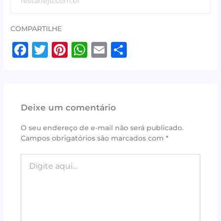
festanejo.com.br
COMPARTILHE
F
T
Pi
W
E
S
a
w
n
h
m
h
c
it
te
at
ai
ar
e
te
r
s
l
e
Deixe um comentário
b
r
e
A
o
st
p
O seu endereço de e-mail não será publicado.
Campos obrigatórios são marcados com
*
o
p
k
Digite
aqui...