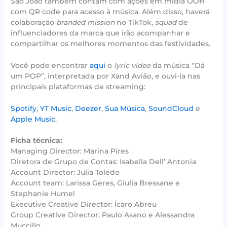
São João também contam com ações em mídia OOH
com QR code para acesso à música. Além disso, haverá
colaboração
branded mission
no TikTok,
squad
de
influenciadores da marca que irão acompanhar e
compartilhar os melhores momentos das festividades.
Você pode encontrar
aqui
o
lyric video
da música “Dá
um POP”, interpretada por Xand Avião, e ouvi-la nas
principais plataformas de streaming:
Spotify
,
YT Music
,
Deezer
,
Sua Música
,
SoundCloud
e
Apple Music
.
Ficha técnica:
Managing Director: Marina Pires
Diretora de Grupo de Contas: Isabella Dell’ Antonia
Account Director: Julia Toledo
Account team: Larissa Geres, Giulia Bressane e
Stephanie Humel
Executive Creative Director: Ícaro Abreu
Group Creative Director: Paulo Asano e Alessandra
Muccillo