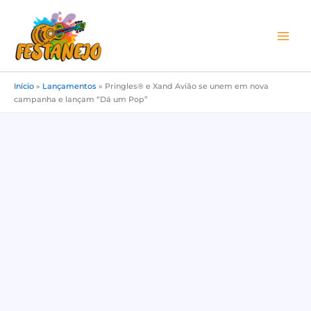
Ir
para
o
conteúdo
Início
»
Lançamentos
»
Pringles® e Xand Avião se unem em nova
campanha e lançam “Dá um Pop”