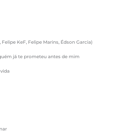
a
elipe KeF, Felipe Marins, Édson Garcia)
lguém já te prometeu antes de mim
 vida
mar