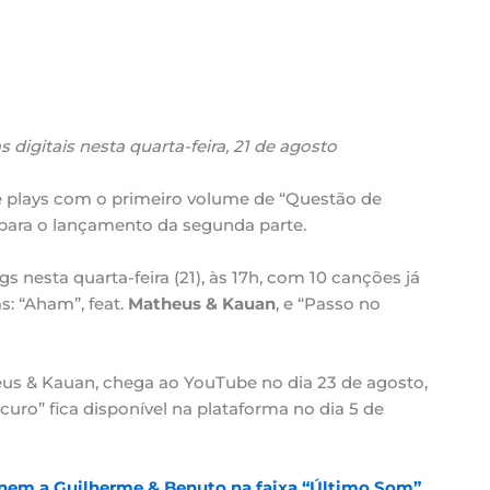
 digitais nesta quarta-feira, 21 de agosto
 plays com o primeiro volume de “Questão de
para o lançamento da segunda parte.
nesta quarta-feira (21), às 17h, com 10 canções já
s: “Aham”, feat.
Matheus & Kauan
, e “Passo no
eus & Kauan, chega ao YouTube no dia 23 de agosto,
uro” fica disponível na plataforma no dia 5 de
unem a Guilherme & Benuto na faixa “Último Som”