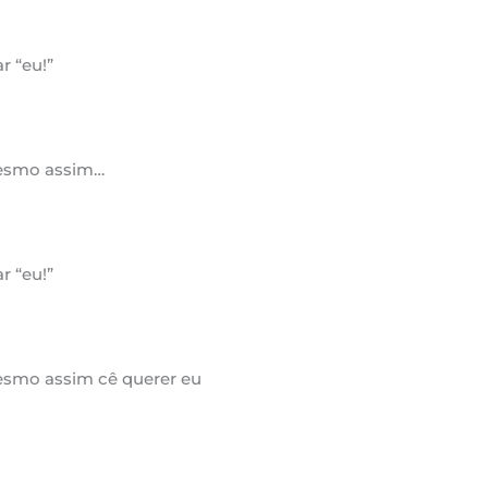
r “eu!”
 mesmo assim…
r “eu!”
mesmo assim cê querer eu
a