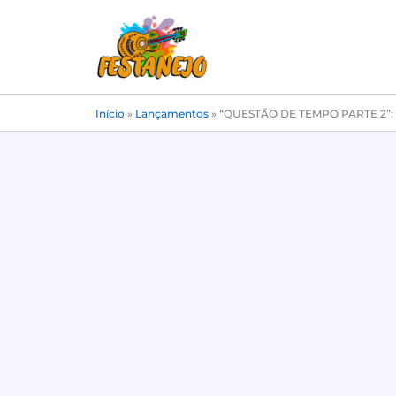
Ir
para
o
conteúdo
Início
»
Lançamentos
»
“QUESTÃO DE TEMPO PARTE 2”: F