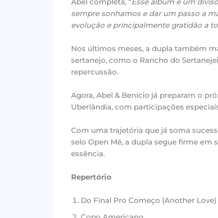
Abel completa, “
Esse álbum é um diviso
sempre sonhamos e dar um passo a mais
evolução e principalmente gratidão a 
Nos últimos meses, a dupla também ma
sertanejo, como o Rancho do Sertaneje
repercussão.
Agora, Abel & Benício já preparam o p
Uberlândia, com participações especiai
Com uma trajetória que já soma sucess
selo Open Mé, a dupla segue firme em s
essência.
Repertório
Do Final Pro Começo (Another Love) f
Copo Americano