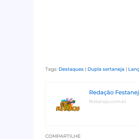
Tags:
Destaques
|
Dupla sertaneja
|
Lanç
Redação Festane
festanejo.com.br
COMPARTILHE