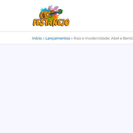
Ir
para
o
conteúdo
Início
»
Lançamentos
»
Raiz e modernidade: Abel e Beníc