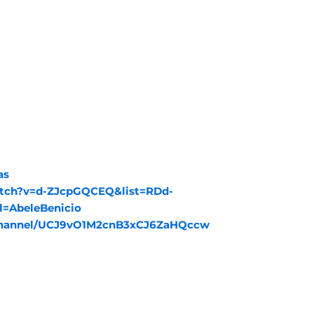
as
tch?v=d-ZJcpGQCEQ&list=RDd-
=AbeleBenicio
channel/UCJ9vO1M2cnB3xCJ6ZaHQccw