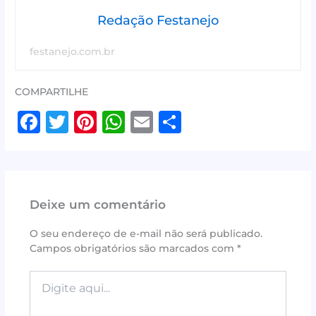
Redação Festanejo
festanejo.com.br
COMPARTILHE
F
T
Pi
W
E
S
a
w
n
h
m
h
c
it
te
at
ai
ar
e
te
r
s
l
e
Deixe um comentário
b
r
e
A
o
st
p
O seu endereço de e-mail não será publicado.
Campos obrigatórios são marcados com
*
o
p
k
Digite
aqui...