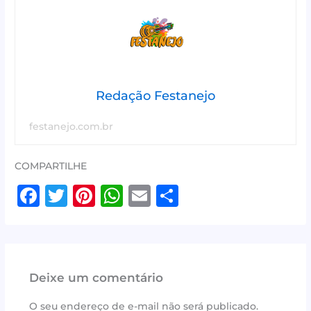
Redação Festanejo
festanejo.com.br
COMPARTILHE
F
T
Pi
W
E
S
a
w
n
h
m
h
c
it
te
at
ai
ar
e
te
r
s
l
e
Deixe um comentário
b
r
e
A
o
st
p
O seu endereço de e-mail não será publicado.