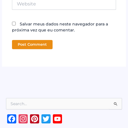
Website
Salvar meus dados neste navegador para a
próxima vez que eu comentar.
P
e
s
F
In
Pi
T
Y
q
a
st
n
w
o
u