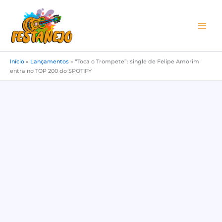
Ir
para
o
conteúdo
Início
»
Lançamentos
»
“Toca o Trompete”: single de Felipe Amorim
entra no TOP 200 do SPOTIFY