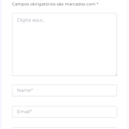
Campos obrigatórios são marcados com
*
o
p
k
Digite
aqui...
Name*
Email*