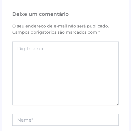
e
te
r
s
l
e
Deixe um comentário
b
r
e
A
o
st
p
O seu endereço de e-mail não será publicado.
Campos obrigatórios são marcados com
*
o
p
k
Digite
aqui...
Name*