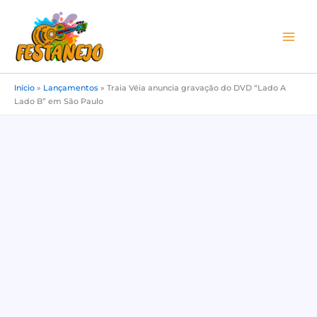
Ir
para
o
conteúdo
Início
»
Lançamentos
»
Traia Véia anuncia gravação do DVD “Lado A
Lado B” em São Paulo