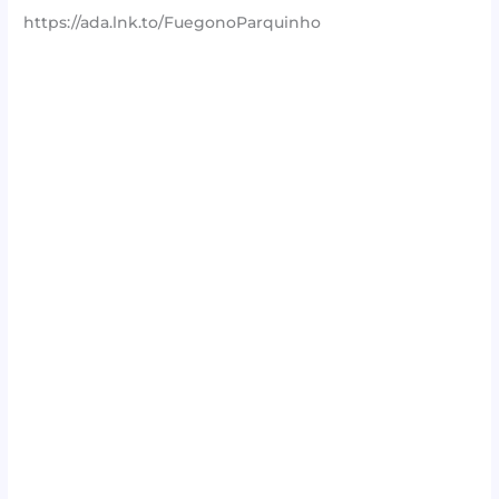
https://ada.lnk.to/FuegonoParquinho