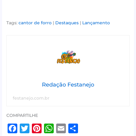
Tags:
cantor de forro
|
Destaques
|
Lançamento
Redação Festanejo
festanejo.com.br
COMPARTILHE
F
T
Pi
W
E
S