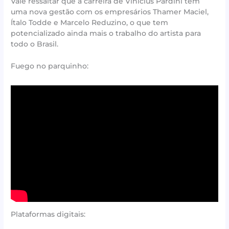
Vale ressaltar que a carreira de Vinicius Pardini tem
uma nova gestão com os empresários Thamer Maciel,
Ítalo Todde e Marcelo Reduzino, o que tem
potencializado ainda mais o trabalho do artista para
todo o Brasil.
Fuego no parquinho:
Plataformas digitais: