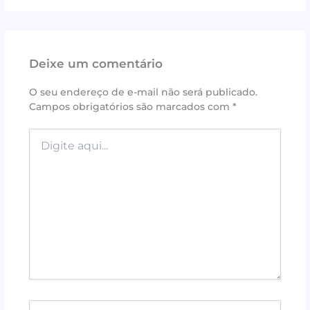
a
w
n
h
m
h
c
it
te
at
ai
ar
e
te
r
s
l
e
Deixe um comentário
b
r
e
A
o
st
p
O seu endereço de e-mail não será publicado.
Campos obrigatórios são marcados com
*
o
p
k
Digite
aqui...
Name*