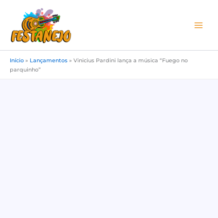
Ir
para
o
conteúdo
Início
»
Lançamentos
»
Vinicius Pardini lança a música “Fuego no
parquinho”