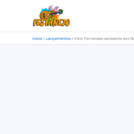
Ir
para
o
conteúdo
Início
»
Lançamentos
»
Vitor Fernandes apresenta aos fãs