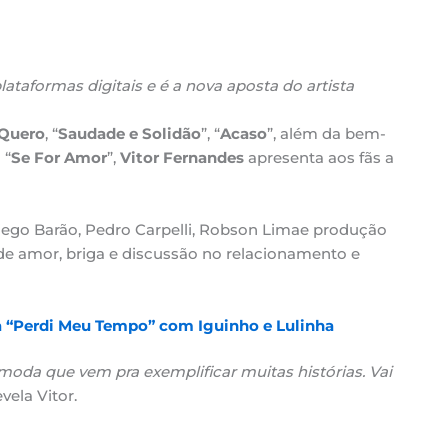
lataformas digitais
e é a nova aposta do artista
 Quero
, “
Saudade e Solidão
”, “
Acaso
”, além da bem-
 “
Se For Amor
”,
Vitor Fernandes
apresenta aos fãs a
iego Barão, Pedro Carpelli, Robson Limae produção
 de amor, briga e discussão no relacionamento e
a “Perdi Meu Tempo” com Iguinho e Lulinha
da que vem pra exemplificar muitas histórias. Vai
evela Vitor.