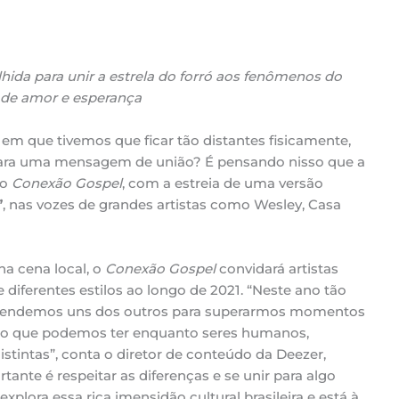
hida para unir a estrela do forró aos fenômenos do
de amor e esperança
em que tivemos que ficar tão distantes fisicamente,
 para uma mensagem de união? É pensando nisso que a
to
Conexão Gospel
, com a estreia de uma versão
”
, nas vozes de grandes artistas como Wesley, Casa
na cena local, o
Conexão Gospel
convidará artistas
 diferentes estilos ao longo de 2021. “Neste ano tão
pendemos uns dos outros para superarmos momentos
igação que podemos ter enquanto seres humanos,
tintas”, conta o diretor de conteúdo da Deezer,
tante é respeitar as diferenças e se unir para algo
plora essa rica imensidão cultural brasileira e está à