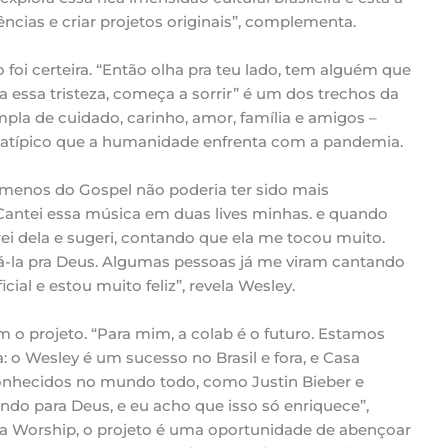
ências e criar projetos originais”, complementa.
 foi certeira. “Então olha pra teu lado, tem alguém que
ora essa tristeza, começa a sorrir” é um dos trechos da
a de cuidado, carinho, amor, família e amigos –
 atípico que a humanidade enfrenta com a pandemia.
ômenos do Gospel não poderia ter sido mais
Cantei essa música em duas lives minhas. e quando
ei dela e sugeri, contando que ela me tocou muito.
á-la pra Deus. Algumas pessoas já me viram cantando
icial e estou muito feliz”, revela Wesley.
m o projeto. “Para mim, a colab é o futuro. Estamos
o Wesley é um sucesso no Brasil e fora, e Casa
onhecidos no mundo todo, como Justin Bieber e
do para Deus, e eu acho que isso só enriquece”,
asa Worship, o projeto é uma oportunidade de abençoar