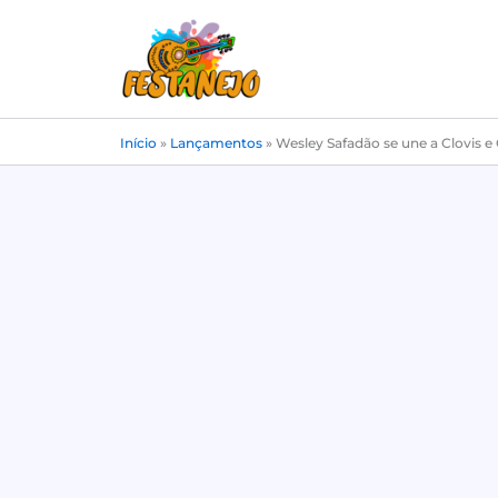
Ir
para
o
conteúdo
Início
»
Lançamentos
»
Wesley Safadão se une a Clovis 