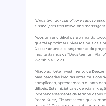
“Deus tem um plano” foi a canção escol
Gospel para transmitir uma mensagem 
Após um ano difícil para o mundo todo, 
que tal aproximar universos musicais
Deezer anuncia o lançamento do proje
inédita da música
“
Deus tem um Plano
Worship e Clovis
.
Aliado ao forte investimento da Deezer 
para parcerias inéditas entre músicos de
complicado, aprendemos o quanto de
difíceis. Esta iniciativa evidencia a l
independentemente de termos visões dis
Pedro Kurtz,. Ele acrescenta que o impor
maior. “A Deezer é uma plataforma que ex