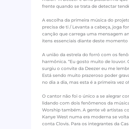
frente quando se trata de detectar tend
A escolha da primeira música do projeto
precisa de ti / Levanta a cabeça, joga f
canção que carrega uma mensagem ampl
itens essenciais diante deste momento
A união da estrela do forró com os fen
harmônica. “Eu gosto muito de louvor. 
surgiu o convite da Deezer eu me lembr
Está sendo muito prazeroso poder grav
no dia a dia, mas esta é a primeira vez of
O cantor não foi o único a se alegrar co
lidando com dois fenômenos da música: 
Worship também. A gente vê artistas c
Kanye West numa era moderna se voltan
conta Clovis. Para os integrantes da C