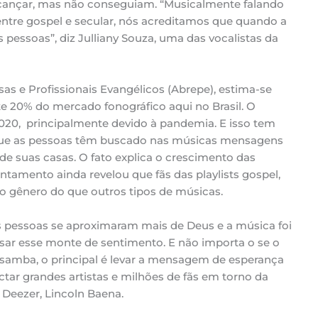
cançar, mas não conseguiam. “Musicalmente falando
ntre gospel e secular, nós acreditamos que quando a
 pessoas”, diz Julliany Souza, uma das vocalistas da
s e Profissionais Evangélicos (Abrepe), estima-se
te 20% do mercado fonográfico aqui no Brasil. O
020, principalmente devido à pandemia. E isso tem
que as pessoas têm buscado nas músicas mensagens
 de suas casas. O fato explica o crescimento das
antamento ainda revelou que fãs das playlists gospel,
gênero do que outros tipos de músicas.
 pessoas se aproximaram mais de Deus e a música foi
ssar esse monte de sentimento. E não importa o se o
u samba, o principal é levar a mensagem de esperança
tar grandes artistas e milhões de fãs em torno da
a Deezer, Lincoln Baena.