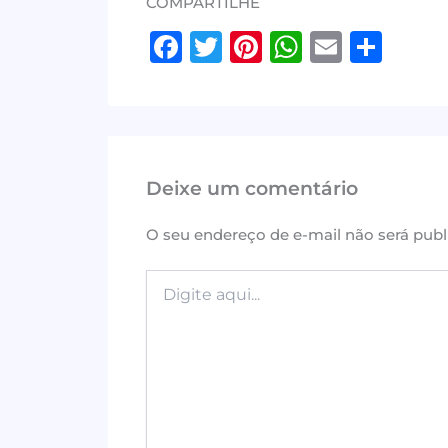
COMPARTILHE
F
T
Pi
W
E
S
a
w
n
h
m
h
c
it
te
at
ai
ar
e
te
r
s
l
e
b
r
e
A
Deixe um comentário
o
st
p
o
p
O seu endereço de e-mail não será publ
k
Digite
aqui...