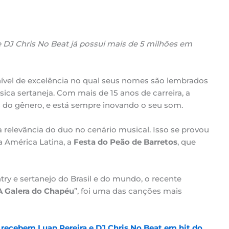
 DJ Chris No Beat já possui mais de 5 milhões em
vel de excelência no qual seus nomes são lembrados
a sertaneja. Com mais de 15 anos de carreira, a
s do gênero, e está sempre inovando o seu som.
 relevância do duo no cenário musical. Isso se provou
a América Latina, a
Festa do Peão de Barretos
, que
ry e sertanejo do Brasil e do mundo, o recente
A Galera do Chapéu
”, foi uma das canções mais
recebem Luan Pereira e DJ Chris No Beat em hit do