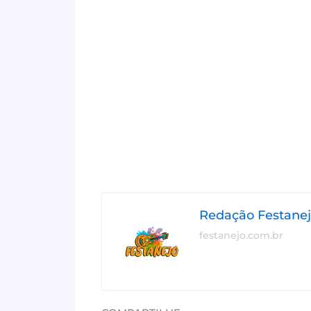
Redação Festane
festanejo.com.br