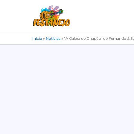
Ir
para
o
conteúdo
Início
»
Notícias
»
“A Galera do Chapéu” de Fernando & So