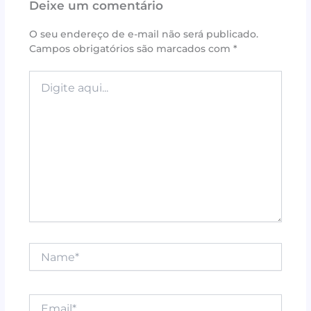
Deixe um comentário
b
r
e
A
o
st
p
O seu endereço de e-mail não será publicado.
Campos obrigatórios são marcados com
*
o
p
k
Digite
aqui...
Name*
Email*