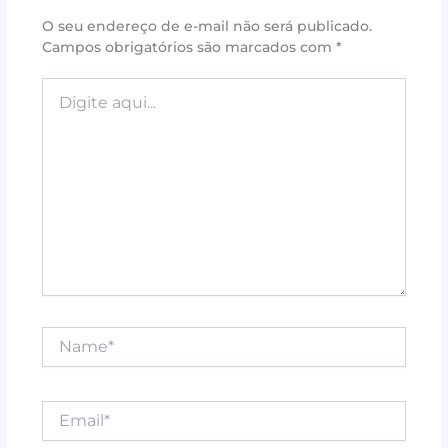
o
st
p
O seu endereço de e-mail não será publicado.
Campos obrigatórios são marcados com
*
o
p
k
Digite
aqui...
Name*
Email*