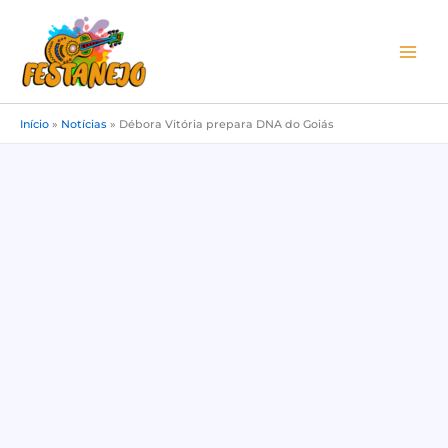
Ir
para
o
conteúdo
Início
»
Notícias
»
Débora Vitória prepara DNA do Goiás