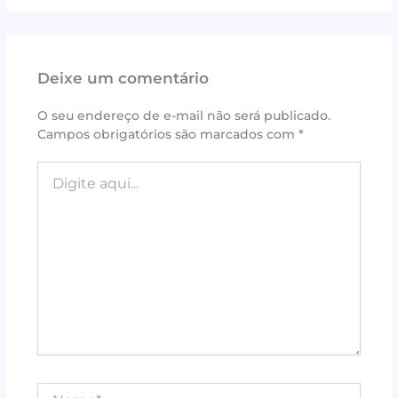
a
w
n
h
m
h
c
it
te
at
ai
ar
e
te
r
s
l
e
Deixe um comentário
b
r
e
A
o
st
p
O seu endereço de e-mail não será publicado.
Campos obrigatórios são marcados com
*
o
p
k
Digite
aqui...
Name*