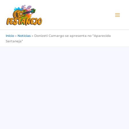
Ir
para
o
conteúdo
Início
»
Notícias
»
Donizeti Camargo se apresenta no “Aparecida
Sertaneja”