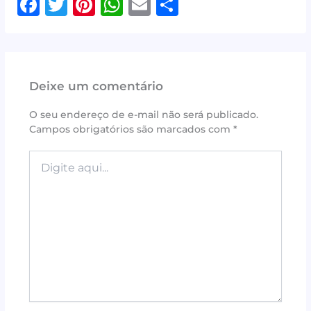
F
T
Pi
W
E
S
a
w
n
h
m
h
c
it
te
at
ai
ar
e
te
r
s
l
e
Deixe um comentário
b
r
e
A
o
st
p
O seu endereço de e-mail não será publicado.
Campos obrigatórios são marcados com
*
o
p
k
Digite
aqui...