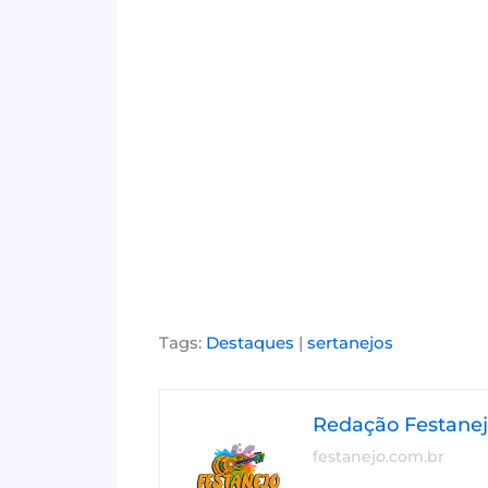
Tags:
Destaques
|
sertanejos
Redação Festane
festanejo.com.br