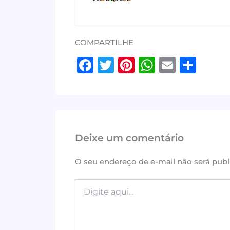
COMPARTILHE
F
T
Pi
W
E
S
a
w
n
h
m
h
c
it
te
at
ai
ar
e
te
r
s
l
e
b
r
e
A
Deixe um comentário
o
st
p
o
p
O seu endereço de e-mail não será publ
k
Digite
aqui...