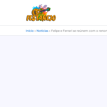
Ir
para
o
conteúdo
Início
»
Notícias
»
Felipe e Ferrari se reúnem com o ren