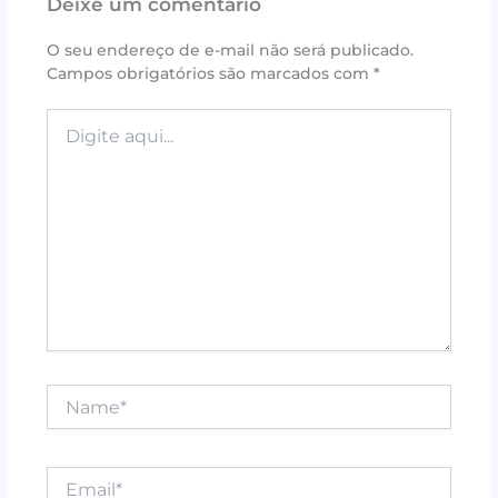
Deixe um comentário
b
r
e
A
o
st
p
O seu endereço de e-mail não será publicado.
Campos obrigatórios são marcados com
*
o
p
k
Digite
aqui...
Name*
Email*