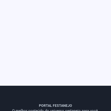
PORTAL FESTANEJO
O melhor conteúdo do universo sertanejo para você.