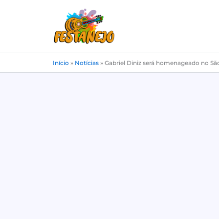
Ir
para
o
conteúdo
Início
»
Notícias
»
Gabriel Diniz será homenageado no S