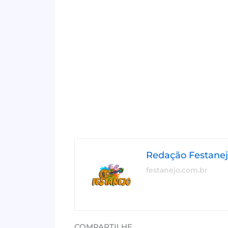
Redação Festane
festanejo.com.br
COMPARTILHE