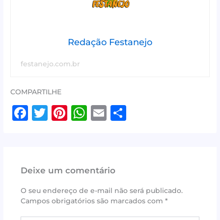
Redação Festanejo
festanejo.com.br
COMPARTILHE
F
T
Pi
W
E
S
a
w
n
h
m
h
c
it
te
at
ai
ar
e
te
r
s
l
e
Deixe um comentário
b
r
e
A
o
st
p
O seu endereço de e-mail não será publicado.
Campos obrigatórios são marcados com
*
o
p