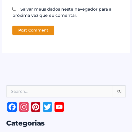
Salvar meus dados neste navegador para a
próxima vez que eu comentar.
P
e
s
F
In
Pi
T
Y
q
a
st
n
w
o
u
i
Categorias
c
a
te
it
u
s