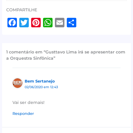
COMPARTILHE
F
T
Pi
W
E
S
a
w
n
h
m
h
c
it
te
at
ai
ar
e
te
r
s
l
e
1 comentário em “Gusttavo Lima irá se apresentar com
b
r
e
A
a Orquestra Sinfônica”
o
st
p
o
p
Bem Sertanejo
k
02/06/2020 em 12:43
Vai ser demais!
Responder