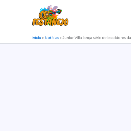
Ir
para
o
conteúdo
Início
»
Notícias
»
Junior Villa lança série de bastidores 