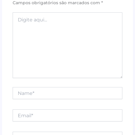
Campos obrigatórios são marcados com
*
o
p
k
Digite
aqui...
Name*
Email*
Website