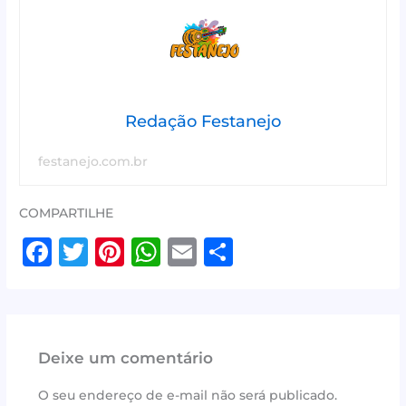
Redação Festanejo
festanejo.com.br
COMPARTILHE
F
T
Pi
W
E
S
a
w
n
h
m
h
c
it
te
at
ai
ar
e
te
r
s
l
e
Deixe um comentário
b
r
e
A
o
st
p
O seu endereço de e-mail não será publicado.