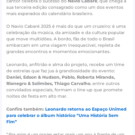
cantor celebra o sucesso do
Navio Cabaré
, que chega à
sua terceira edição consagrado como um dos eventos
mais esperados do calendário brasileiro.
O Navio Cabaré 2025 é mais do que um cruzeiro: é uma
celebração da música, da amizade e da cultura popular
que move multidões. A bordo, fãs de todo o Brasil
embarcam em uma viagem inesquecível, repleta de
grandes encontros e momentos emocionantes.
Leonardo, anfitrião e alma do projeto, recebe um time
de estrelas que faz jus à grandiosidade do evento:
Daniel, Edson & Hudson, Pablo, Roberta Miranda,
Rionegro & Solimões, Thiago Carvalho
, entre outros
convidados especiais, formam o line-up que promete
noites de festa em alto mar.
Confira também:
Leonardo retorna ao Espaço Unimed
para celebrar o álbum histórico “Uma História Sem
Fim”
“
Pra mim é um prazer estar mais um ano à frente de um