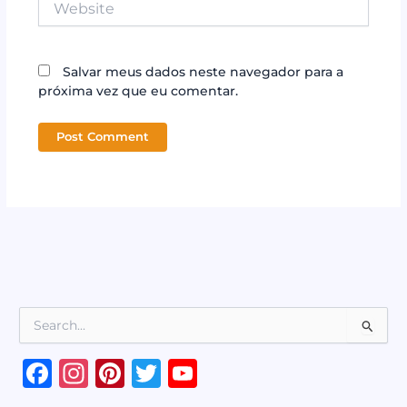
Salvar meus dados neste navegador para a
próxima vez que eu comentar.
P
e
s
F
In
Pi
T
Y
q
a
st
n
w
o
u