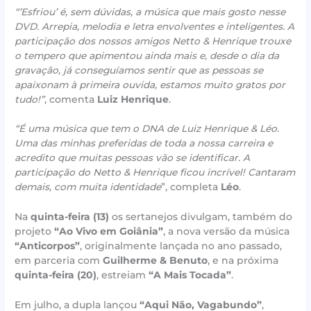
“’Esfriou’ é, sem dúvidas, a música que mais gosto nesse
DVD. Arrepia, melodia e letra envolventes e inteligentes. A
participação dos nossos amigos Netto & Henrique trouxe
o tempero que apimentou ainda mais e, desde o dia da
gravação, já conseguíamos sentir que as pessoas se
apaixonam à primeira ouvida, estamos muito gratos por
tudo!”
, comenta
Luiz Henrique
.
“É uma música que tem o DNA de Luiz Henrique & Léo.
Uma das minhas preferidas de toda a nossa carreira e
acredito que muitas pessoas vão se identificar. A
participação do Netto & Henrique ficou incrível! Cantaram
demais, com muita identidade
”, completa
Léo
.
Na
quinta-feira (13)
os sertanejos divulgam, também do
projeto
“Ao Vivo em Goiânia”
, a nova versão da música
“Anticorpos”
, originalmente lançada no ano passado,
em parceria com
Guilherme & Benuto
, e na próxima
quinta-feira (20)
, estreiam
“A Mais Tocada”
.
Em julho, a dupla lançou
“Aqui Não, Vagabundo”
,