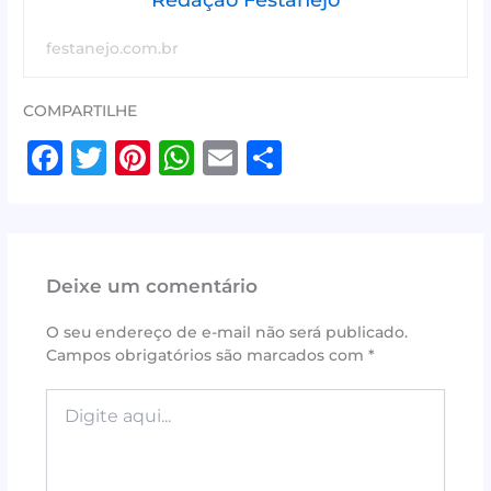
Redação Festanejo
festanejo.com.br
COMPARTILHE
F
T
Pi
W
E
S
a
w
n
h
m
h
c
it
te
at
ai
ar
e
te
r
s
l
e
Deixe um comentário
b
r
e
A
o
st
p
O seu endereço de e-mail não será publicado.
Campos obrigatórios são marcados com
*
o
p
k
Digite
aqui...