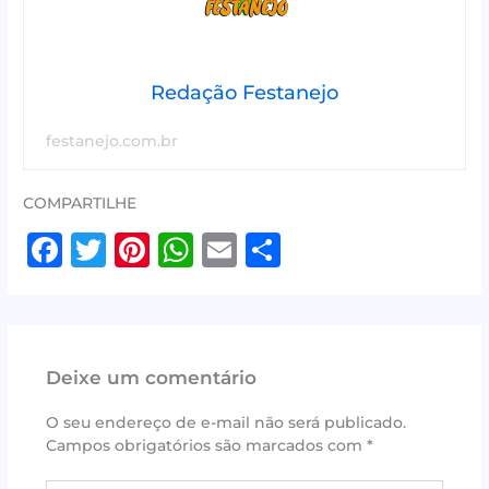
Redação Festanejo
festanejo.com.br
COMPARTILHE
F
T
Pi
W
E
S
a
w
n
h
m
h
c
it
te
at
ai
ar
e
te
r
s
l
e
Deixe um comentário
b
r
e
A
o
st
p
O seu endereço de e-mail não será publicado.
Campos obrigatórios são marcados com
*
o
p