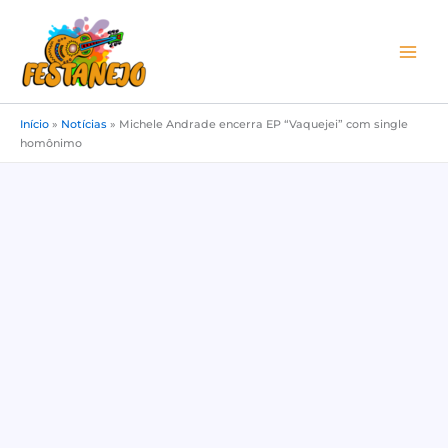
Ir
para
o
conteúdo
Início
»
Notícias
»
Michele Andrade encerra EP “Vaquejei” com single
homônimo