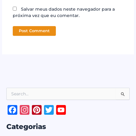
Salvar meus dados neste navegador para a
próxima vez que eu comentar.
P
e
s
F
In
Pi
T
Y
q
a
st
n
w
o
u
i
Categorias
c
a
te
it
u
s