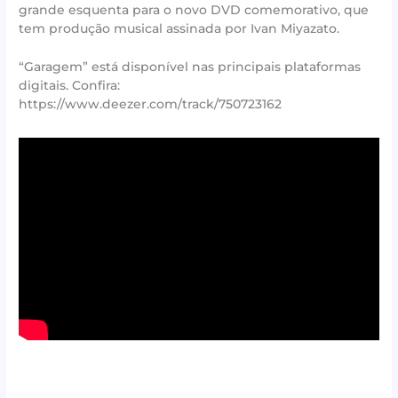
grande esquenta para o novo DVD comemorativo, que
tem produção musical assinada por Ivan Miyazato.
“Garagem” está disponível nas principais plataformas
digitais. Confira:
https://www.deezer.com/track/750723162