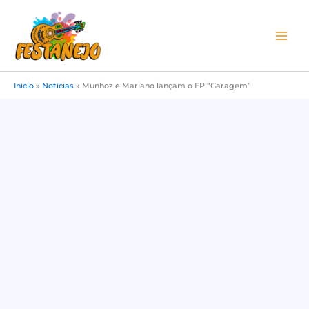
Ir
para
o
conteúdo
Início
»
Notícias
»
Munhoz e Mariano lançam o EP “Garagem”