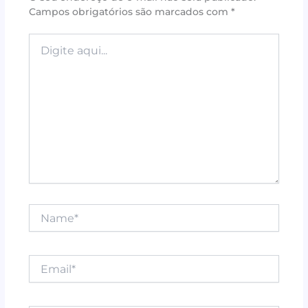
Campos obrigatórios são marcados com
*
o
p
k
Digite
aqui...
Name*
Email*