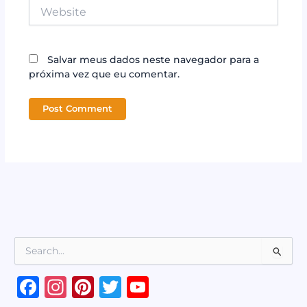
Website
Salvar meus dados neste navegador para a
próxima vez que eu comentar.
P
e
s
F
In
Pi
T
Y
q
u