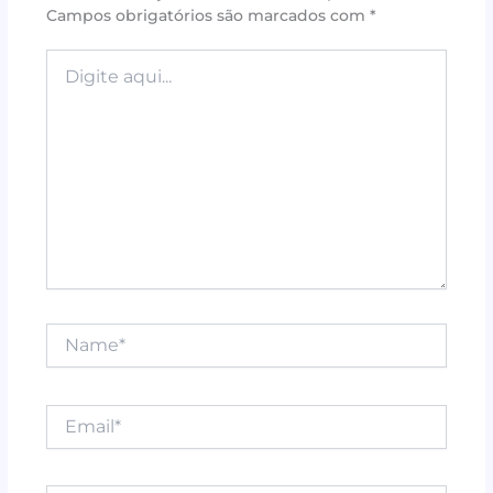
Campos obrigatórios são marcados com
*
o
p
k
Digite
aqui...
Name*
Email*