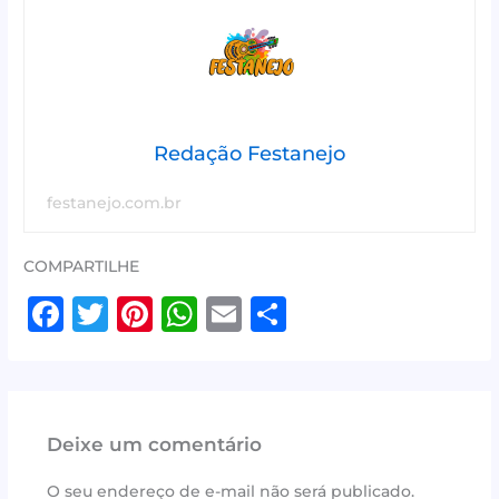
Redação Festanejo
festanejo.com.br
COMPARTILHE
F
T
Pi
W
E
S
a
w
n
h
m
h
c
it
te
at
ai
ar
e
te
r
s
l
e
Deixe um comentário
b
r
e
A
o
st
p
O seu endereço de e-mail não será publicado.