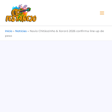
Ir
para
o
conteúdo
Início
»
Notícias
»
Navio Chitãozinho & Xororó 2026 confirma line-up de
peso