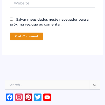
Website
Salvar meus dados neste navegador para a
próxima vez que eu comentar.
P
e
s
F
In
Pi
T
Y
q
a
st
n
w
o
u