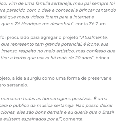
co. Vim de uma família sertaneja, meu pai sempre foi
mbre parecido com o dele e comecei a brincar cantando
 até que meus vídeos foram para a internet e
sim que o Zé Henrique me descobriu
”, conta Zé Zum.
e foi procurado para agregar o projeto “
Atualmente,
a que represento tem grande potencial, é ícone, sua
o imenso respeito no meio artístico, mas confesso que
tirar a barba que usava há mais de 20 anos
”, brinca
ojeto, a ideia surgiu como uma forma de preservar e
ro sertanejo.
s e merecem todas as homenagens possíveis. É uma
 para o público da música sertaneja. Não posso deixar
clones, eles são bons demais e eu queria que o Brasil
 existem espalhados por aí”
, comenta.