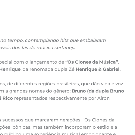
m no tempo, contemplando hits que embalaram
veis dos fãs de música sertaneja
especial com o lançamento de
“Os Clones da Música”
,
Henrique
, da renomada dupla Zé
Henrique & Gabriel
.
s, de diferentes regiões brasileiras, que dão vida e voz
em a grandes nomes do gênero:
Bruno (da dupla Bruno
é Rico
representados respectivamente por Airon
os sucessos que marcaram gerações, “Os Clones da
ções icônicas, mas também incorporam o estilo e a
o público uma experiência musical emocionante e