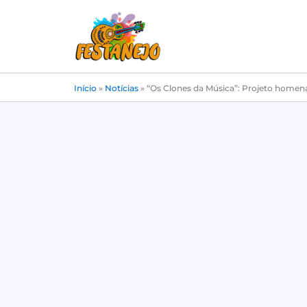
Ir
para
o
conteúdo
Início
»
Notícias
»
“Os Clones da Música”: Projeto homen