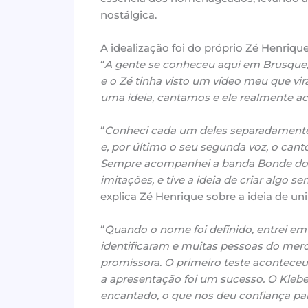
nostálgica.
A idealização foi do próprio Zé Henrique
“
A gente se conheceu aqui em Brusque
e o Zé tinha visto um vídeo meu que vi
uma ideia, cantamos e ele realmente a
“
Conheci cada um deles separadamente, 
e, por último o seu segunda voz, o canto
Sempre acompanhei a banda Bonde do 
imitações, e tive a ideia de criar algo s
explica Zé Henrique sobre a ideia de un
“
Quando o nome foi definido, entrei em 
identificaram e muitas pessoas do me
promissora. O primeiro teste aconteceu 
a apresentação foi um sucesso. O Kleber
encantado, o que nos deu confiança para