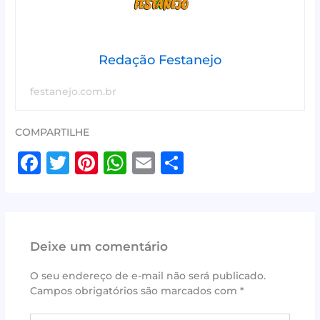
Redação Festanejo
festanejo.com.br
COMPARTILHE
F
T
Pi
W
E
S
a
w
n
h
m
h
c
it
te
at
ai
ar
e
te
r
s
l
e
Deixe um comentário
b
r
e
A
o
st
p
O seu endereço de e-mail não será publicado.
Campos obrigatórios são marcados com
*
o
p
Digite