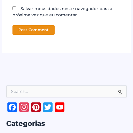
Salvar meus dados neste navegador para a
próxima vez que eu comentar.
P
e
s
F
In
Pi
T
Y
q
a
st
n
w
o
u
i
Categorias
c
a
te
it
u
s