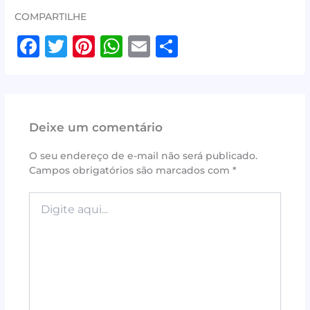
COMPARTILHE
F
T
Pi
W
E
S
a
w
n
h
m
h
c
it
te
at
ai
ar
e
te
r
s
l
e
Deixe um comentário
b
r
e
A
o
st
p
O seu endereço de e-mail não será publicado.
Campos obrigatórios são marcados com
*
o
p
k
Digite
aqui...