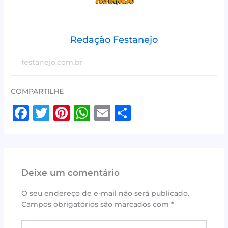
Redação Festanejo
festanejo.com.br
COMPARTILHE
F
T
Pi
W
E
S
a
w
n
h
m
h
c
it
te
at
ai
ar
e
te
r
s
l
e
Deixe um comentário
b
r
e
A
o
st
p
O seu endereço de e-mail não será publicado.
Campos obrigatórios são marcados com
*
o
p
k
Digite