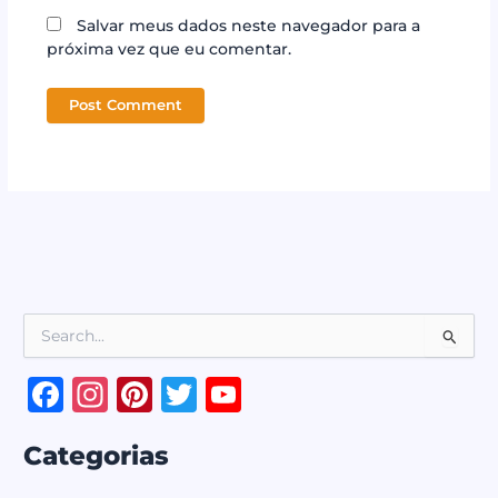
Salvar meus dados neste navegador para a
próxima vez que eu comentar.
P
e
s
F
In
Pi
T
Y
q
a
st
n
w
o
u
i
Categorias
c
a
te
it
u
s
a