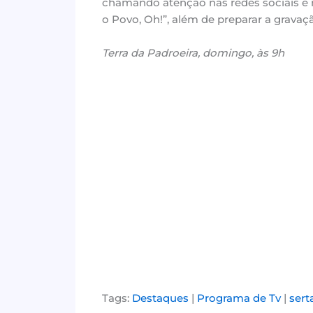
chamando atenção nas redes sociais e 
o Povo, Oh!”, além de preparar a gravaç
Terra da Padroeira, domingo, às 9h
Tags:
Destaques
|
Programa de Tv
|
sert