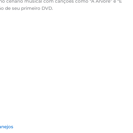
no cenário musical com canções como “A Árvore” e “E
ão de seu primeiro DVD.
anejos