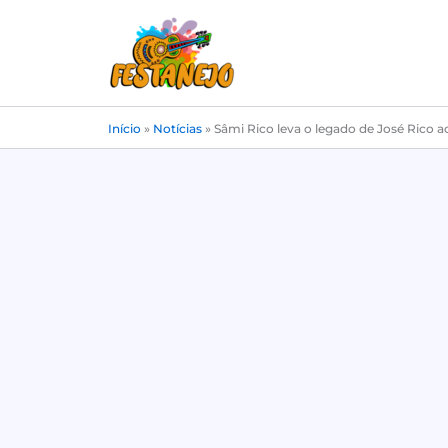
Ir
para
o
conteúdo
Início
»
Notícias
»
Sâmi Rico leva o legado de José Rico a