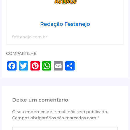
Redação Festanejo
festanejo.com.br
COMPARTILHE
F
T
Pi
W
E
S
a
w
n
h
m
h
c
it
te
at
ai
ar
e
te
r
s
l
e
Deixe um comentário
b
r
e
A
o
st
p
O seu endereço de e-mail não será publicado.
Campos obrigatórios são marcados com
*
o
p
Digite