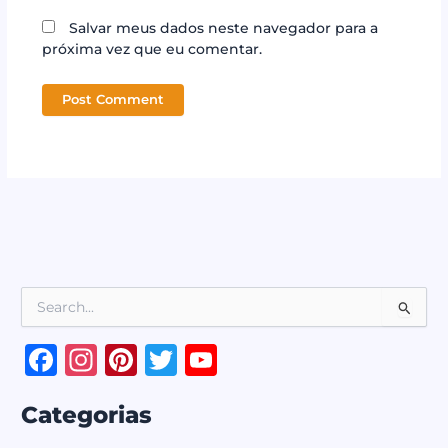
Salvar meus dados neste navegador para a
próxima vez que eu comentar.
P
e
s
F
In
Pi
T
Y
q
a
st
n
w
o
u
i
Categorias
c
a
te
it
u
s
a