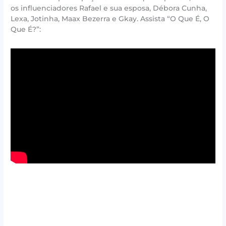
os influenciadores Rafael e sua esposa, Débora Cunha,
Lexa, Jotinha, Maax Bezerra e Gkay. Assista “O Que É, O
Que É?”: