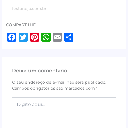
festanejo.com.br
COMPARTILHE
F
T
Pi
W
E
S
a
w
n
h
m
h
c
it
te
at
ai
ar
e
te
r
s
l
e
Deixe um comentário
b
r
e
A
o
st
p
O seu endereço de e-mail não será publicado.
Campos obrigatórios são marcados com
*
o
p
k
Digite
aqui...