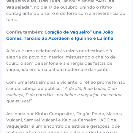
Vaqueiro e MC Don Juan
, lançou o single
“ABC da
Vaquejada”
, no dia 17 de outubro, unindo o ritmo
contagiante do piseiro e do forró com a irreverência do
funk.
Confira também:
Coração de Vaqueiro” une João
Gomes, Tarcisio do Acordeon e Iguinho e Lulinha
A faixa é uma celebração às raízes nordestinas e à
alegria do povo do interior, misturando o cheiro de
couro, o som da sanfona e a energia das festas de
vaquejada em uma batida moderna e dançante.
Com uma letra simples e viciante, o refrão promete não
sair da cabeça do público: “
A de alô, B de bolão, C de
cachaça, P de paredão… pra beber e vaquejar, me chama
que eu vou
!”
Assinada por Kinho Compositor, Dogão Poeta, Mateus
Vulcani, Samuel Vulcani e Kaique Carneiro, “ABC da
Vaquejada” é um encontro de estilos e gerações, que
reafirma a força da música popular nordestina e sua