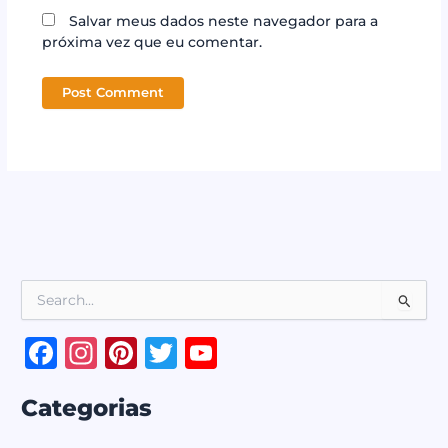
Salvar meus dados neste navegador para a
próxima vez que eu comentar.
P
e
s
F
In
Pi
T
Y
q
a
st
n
w
o
u
i
Categorias
c
a
te
it
u
s
a