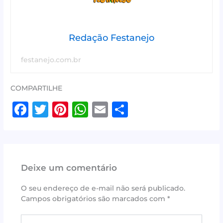
Redação Festanejo
festanejo.com.br
COMPARTILHE
F
T
Pi
W
E
S
a
w
n
h
m
h
c
it
te
at
ai
ar
e
te
r
s
l
e
Deixe um comentário
b
r
e
A
o
st
p
O seu endereço de e-mail não será publicado.
Campos obrigatórios são marcados com
*
o
p
k
Digite