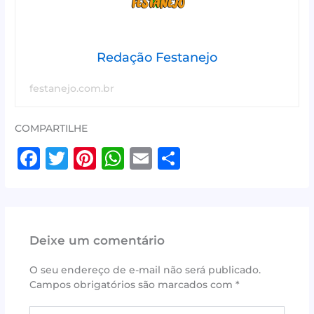
Redação Festanejo
festanejo.com.br
COMPARTILHE
F
T
Pi
W
E
S
a
w
n
h
m
h
c
it
te
at
ai
ar
e
te
r
s
l
e
Deixe um comentário
b
r
e
A
o
st
p
O seu endereço de e-mail não será publicado.
Campos obrigatórios são marcados com
*
o
p
Digite