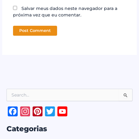
Salvar meus dados neste navegador para a
próxima vez que eu comentar.
P
e
s
F
In
Pi
T
Y
q
a
st
n
w
o
u
i
Categorias
c
a
te
it
u
s
a