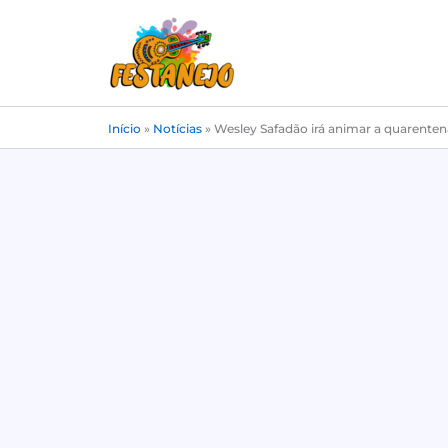
Ir
para
o
conteúdo
Início
»
Notícias
»
Wesley Safadão irá animar a quarenten