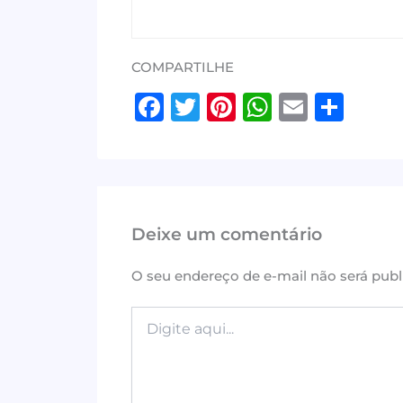
COMPARTILHE
F
T
Pi
W
E
S
a
w
n
h
m
h
c
it
te
at
ai
ar
e
te
r
s
l
e
b
r
e
A
Deixe um comentário
o
st
p
o
p
O seu endereço de e-mail não será publ
k
Digite
aqui...