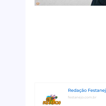
Redação Festane
festanejo.com.br