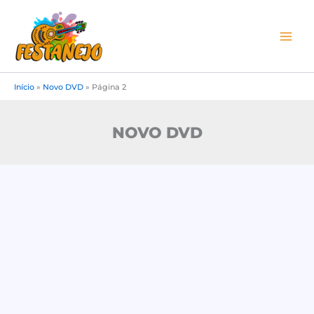
Ir
para
o
conteúdo
Início
»
Novo DVD
»
Página 2
NOVO DVD