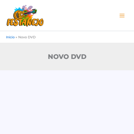
Ir
para
o
conteúdo
Início
»
Novo DVD
NOVO DVD