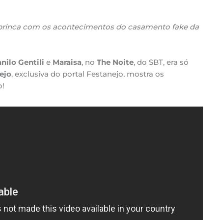
brinca com os acontecimentos do casamento fake da
nilo Gentili
e
Maraisa
, no
The Noite
, do SBT, era só
ejo
, exclusiva do portal Festanejo, mostra os
o!