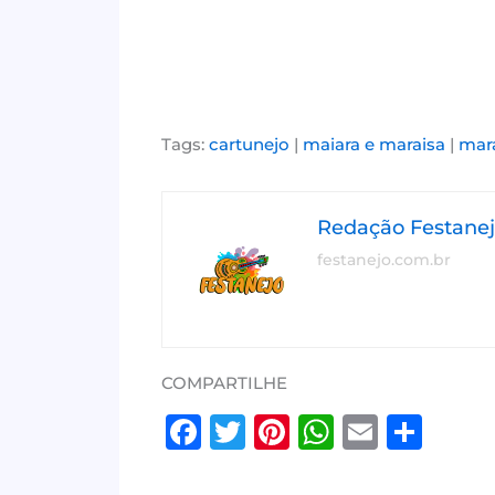
Tags:
cartunejo
|
maiara e maraisa
|
mar
Redação Festane
festanejo.com.br
COMPARTILHE
F
T
Pi
W
E
S
a
w
n
h
m
h