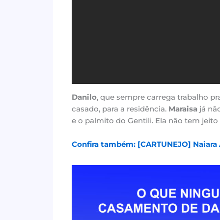
Danilo
, que sempre carrega trabalho pr
casado, para a residência.
Maraisa
já nã
e o palmito do Gentili. Ela não tem jeit
Confira também: [CARTUNEJO] Naiara A