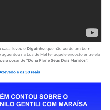
a casa, levou o
Diguinho
, que não perde um bem-
o aguentou na Lua de Mel ter aquele encosto entre ela
o para posar de
“Dona Flor e Seus Dois Maridos”
.
zevedo e os 50 reais