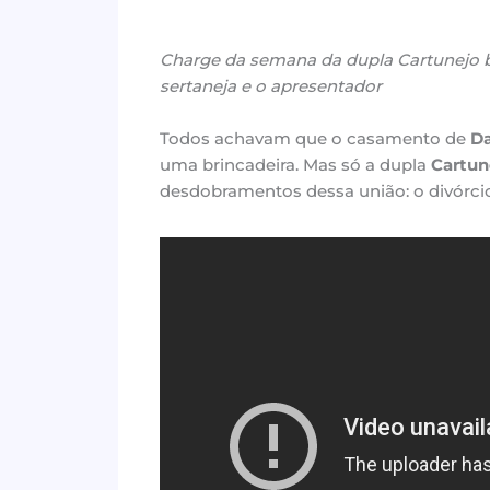
Charge da semana da dupla Cartunejo 
sertaneja e o apresentador
Todos achavam que o casamento de
Da
uma brincadeira. Mas só a dupla
Cartun
desdobramentos dessa união: o divórci