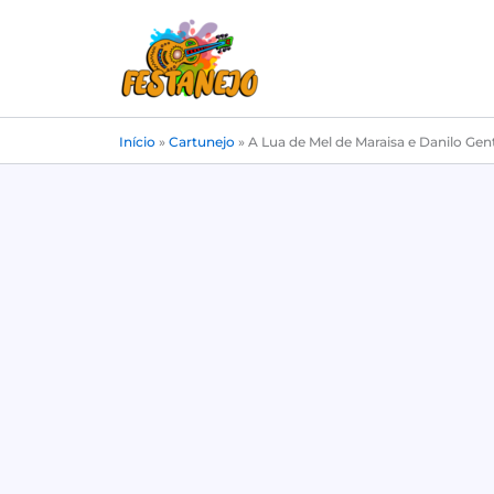
Ir
para
o
conteúdo
Início
»
Cartunejo
»
A Lua de Mel de Maraisa e Danilo Gent