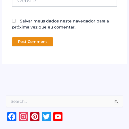
Salvar meus dados neste navegador para a
próxima vez que eu comentar.
P
e
s
F
In
Pi
T
Y
q
a
st
n
w
o
u