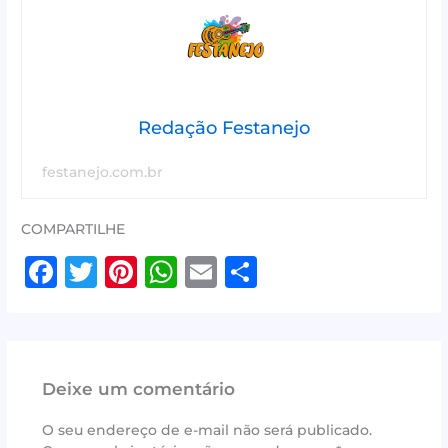
Redação Festanejo
festanejo.com.br
COMPARTILHE
F
T
Pi
W
E
S
a
w
n
h
m
h
c
it
te
at
ai
ar
e
te
r
s
l
e
Deixe um comentário
b
r
e
A
o
st
p
O seu endereço de e-mail não será publicado.