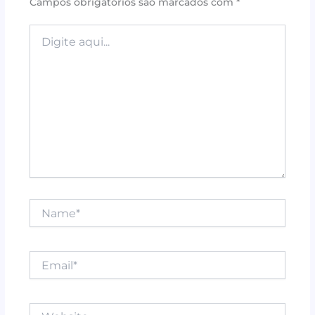
Campos obrigatórios são marcados com
*
o
p
k
Digite
aqui...
Name*
Email*
Website