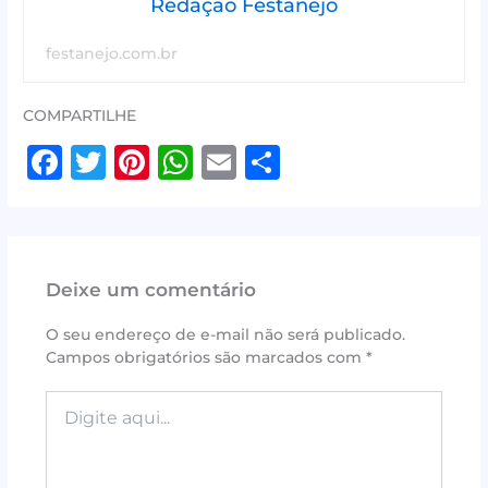
Redação Festanejo
festanejo.com.br
COMPARTILHE
F
T
Pi
W
E
S
a
w
n
h
m
h
c
it
te
at
ai
ar
e
te
r
s
l
e
Deixe um comentário
b
r
e
A
o
st
p
O seu endereço de e-mail não será publicado.
Campos obrigatórios são marcados com
*
o
p
k
Digite
aqui...