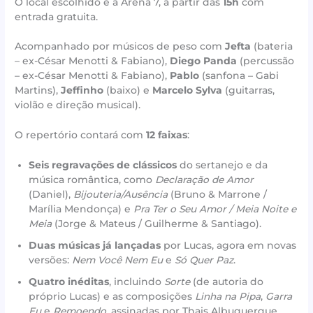
O local escolhido é a Arena 7, a partir das
15h
com
entrada gratuita.
Acompanhado por músicos de peso com
Jefta
(bateria
– ex-César Menotti & Fabiano),
Diego Panda
(percussão
– ex-César Menotti & Fabiano),
Pablo
(sanfona – Gabi
Martins),
Jeffinho
(baixo) e
Marcelo Sylva
(guitarras,
violão e direção musical).
O repertório contará com
12 faixas
:
Seis regravações de clássicos
do sertanejo e da
música romântica, como
Declaração de Amor
(Daniel),
Bijouteria/Ausência
(Bruno & Marrone /
Marília Mendonça) e
Pra Ter o Seu Amor / Meia Noite e
Meia
(Jorge & Mateus / Guilherme & Santiago).
Duas músicas já lançadas
por Lucas, agora em novas
versões:
Nem Você Nem Eu
e
Só Quer Paz
.
Quatro inéditas
, incluindo
Sorte
(de autoria do
próprio Lucas) e as composições
Linha na Pipa
,
Garra
Eu
e
Remoendo
, assinadas por Thais Albuquerque,