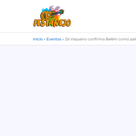
Ir
para
o
conteúdo
Início
»
Eventos
»
Zé Vaqueiro confirma Belém como pa