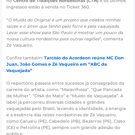
no
Centro de Tradições Nordestinas (CTN)
e os últimos
ingressos estão à venda no Ticket 360.
“
O Muído do Original é um projeto que celebra minhas
raízes e o amor que tenho pelo forró e pela vaquejada.
Levar esse show para São Paulo é mostrar um pouco da
nossa cultura nordestina para outras regiões
”, comenta
Zé Vaqueiro.
Confira também:
Tarcísio do Acordeon reúne MC Don
Juan, João Gomes e Zé Vaqueiro em “ABC da
Vaquejada”
O repertório passeia entre sucessos já consagrados da
carreira do artista, como “Maravilhosa”, “Que Pancada
de Mulher”, “DNA do Mato” e “Muído de Vaquejada”. A
label já percorreu diversas cidades e grandes
vaquejadas pelo Brasil, levando a identidade, a energia
e a essência das raízes nordestinas de Zé Vaqueiro,
como Caruaru (PE), Cabedelo (PB), Bezerros (PE), Crato
(CE) e Petrolina (PE), sempre com grande adesão do
público.