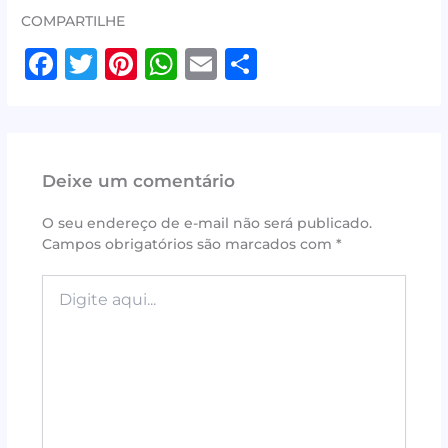
COMPARTILHE
F
T
Pi
W
E
S
a
w
n
h
m
h
c
it
te
at
ai
ar
e
te
r
s
l
e
Deixe um comentário
b
r
e
A
o
st
p
O seu endereço de e-mail não será publicado.
Campos obrigatórios são marcados com
*
o
p
k
Digite
aqui...