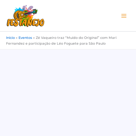
Ir
para
o
conteúdo
Início
»
Eventos
»
Zé Vaqueiro traz “Muído do Original” com Mari
Fernandez e participação de Léo Foguete para São Paulo