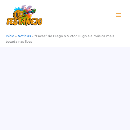
Ir
para
o
conteúdo
Início
»
Notícias
»
“Facas” de Diego & Victor Hugo é a música mais
tocada nas lives