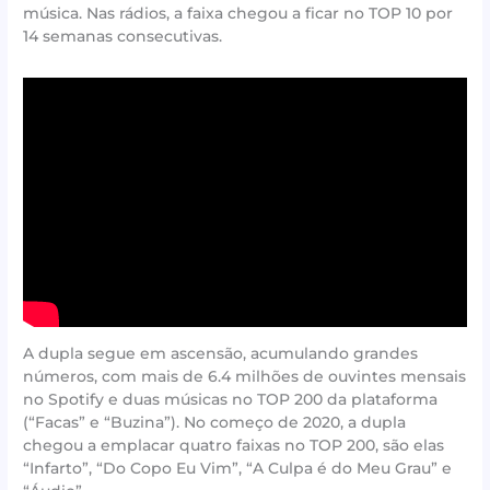
música. Nas rádios, a faixa chegou a ficar no TOP 10 por
14 semanas consecutivas.
A dupla segue em ascensão, acumulando grandes
números, com mais de 6.4 milhões de ouvintes mensais
no Spotify e duas músicas no TOP 200 da plataforma
(“Facas” e “Buzina”). No começo de 2020, a dupla
chegou a emplacar quatro faixas no TOP 200, são elas
“Infarto”, “Do Copo Eu Vim”, “A Culpa é do Meu Grau” e