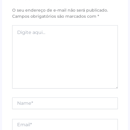
b
r
e
A
o
st
p
O seu endereço de e-mail não será publicado.
Campos obrigatórios são marcados com
*
o
p
k
Digite
aqui...
Name*
Email*